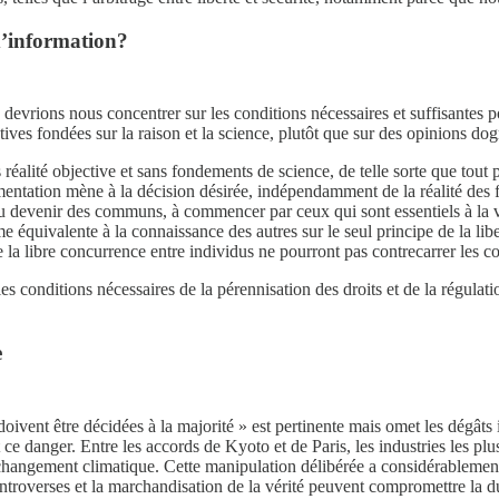
 d’information?
 devrions nous concentrer sur les conditions nécessaires et suffisantes 
ctives fondées sur la raison et la science, plutôt que sur des opinions 
alité objective et sans fondements de science, de telle sorte que tout p
mentation mène à la décision désirée, indépendamment de la réalité des fa
u devenir des communs, à commencer par ceux qui sont essentiels à la v
ivalente à la connaissance des autres sur le seul principe de la liberté
 la libre concurrence entre individus ne pourront pas contrecarrer les 
les conditions nécessaires de la pérennisation des droits et de la régula
e
 doivent être décidées à la majorité » est pertinente mais omet les dégâts 
t ce danger. Entre les accords de Kyoto et de Paris, les industries les 
changement climatique. Cette manipulation délibérée a considérablement 
troverses et la marchandisation de la vérité peuvent compromettre la du