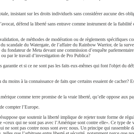
totale, insistant sur les droits individuels sans considérer aucune des obl
’avocat, défend la liberté sans entrave comme instrument de la fiabilité
e validation, de méthodes de modération ou de règlements spécifiques con
ce du scandale du Watergate, de l’affaire du Rainbow Warrior, de la surv
e du fondateur de Meta devant une commission d’enquête parlementaires 
ou par le travail d’investigation de Pro Publica?
as garantie et si ce ne sont pas les faits eux-mêmes qui font l'objet du dé
u du moins à la connaissance de faits que certains essaient de cacher? Est-
Amérique comme terre promise de la vraie liberté, qu’elle oppose aux pay
e de compter l’Europe.
résuppose que soutenir la liberté implique de rejeter toute forme de rég
«ceux qui ne sont pas avec l’Amérique sont contre elle». Ce type de visi
ui ne sont pas contre nous sont avec nous. Un principe qui rassemble dan
lles que l’arbitrage entre liberté et sécurité, notamment parce que nous