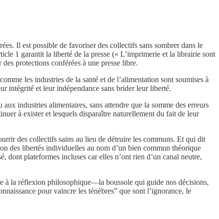
es. Il est possible de favoriser des collectifs sans sombrer dans le
cle 1 garantit la liberté de la presse (« L’imprimerie et la librairie sont
r des protections conférées à une presse libre.
 comme les industries de la santé et de l’alimentation sont soumises à
r intégrité et leur indépendance sans brider leur liberté.
u aux industries alimentaires, sans attendre que la somme des erreurs
er à exister et lesquels disparaître naturellement du fait de leur
rrir des collectifs sains au lieu de détruire les communs. Et qui dit
négation des libertés individuelles au nom d’un bien commun théorique
é, dont plateformes incluses car elles n’ont rien d’un canal neutre,
iée à la réflexion philosophique—la boussole qui guide nos décisions,
 connaissance pour vaincre les ténèbres” que sont l’ignorance, le