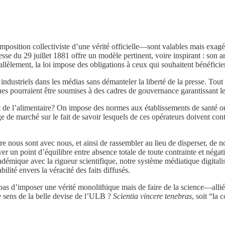
osition collectiviste d’une vérité officielle—sont valables mais exagéré
sse du 29 juillet 1881 offre un modèle pertinent, voire inspirant : son arti
arallèlement, la loi impose des obligations à ceux qui souhaitent bénéficie
ndustriels dans les médias sans démanteler la liberté de la presse. Tout
ues pourraient être soumises à des cadres de gouvernance garantissant leu
é et de l’alimentaire? On impose des normes aux établissements de santé o
 marché sur le fait de savoir lesquels de ces opérateurs doivent continu
e nous sont avec nous, et ainsi de rassembler au lieu de disperser, de nou
 trouver un point d’équilibre entre absence totale de toute contrainte et 
adémique avec la rigueur scientifique, notre système médiatique digitalis
bilité envers la véracité des faits diffusés.
est pas d’imposer une vérité monolithique mais de faire de la science—all
le sens de la belle devise de l’ULB ?
Scientia vincere tenebras
, soit “la