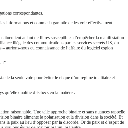
igations correspondantes.
 des informations et comme la garantie de les voir effectivement
stitueraient autant de filtres susceptibles d’empêcher la manifestation
eillance illégale des communications par les services secrets US, du
– aurions-nous eu connaissance de l’affaire du logiciel espion
bat”
elle la seule voie pour éviter le risque d’un régime totalitaire et
s qu’elle qualifie d’échecs en la matière :
ulation raisonnable. Une telle approche binaire et sans nuances rappelle
on binaire alimente la polarisation et la division dans la société. Et
s la paix au lieu d’opposer par la discorde. Or de paix et d’esprit de
 voulons éviter de n’avoir ni l’un, ni l’autre.