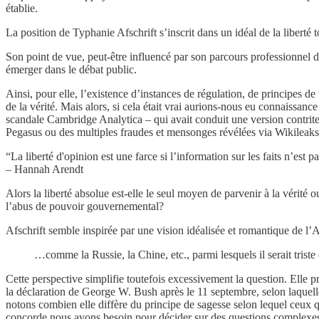
établie.
La position de Typhanie Afschrift s’inscrit dans un idéal de la liberté 
Son point de vue, peut-être influencé par son parcours professionnel d
émerger dans le débat public.
Ainsi, pour elle, l’existence d’instances de régulation, de principes d
de la vérité. Mais alors, si cela était vrai aurions-nous eu connaissan
scandale Cambridge Analytica – qui avait conduit une version contrit
Pegasus ou des multiples fraudes et mensonges révélées via Wikileaks 
“La liberté d'opinion est une farce si l’information sur les faits n’est p
– Hannah Arendt
Alors la liberté absolue est-elle le seul moyen de parvenir à la vérité o
l’abus de pouvoir gouvernemental?
Afschrift semble inspirée par une vision idéalisée et romantique de l’
…comme la Russie, la Chine, etc., parmi lesquels il serait trist
Cette perspective simplifie toutefois excessivement la question. Elle p
la déclaration de George W. Bush après le 11 septembre, selon laquelle 
notons combien elle diffère du principe de sagesse selon lequel ceux q
concorde nous avons besoin pour décider sur des questions complexes, te