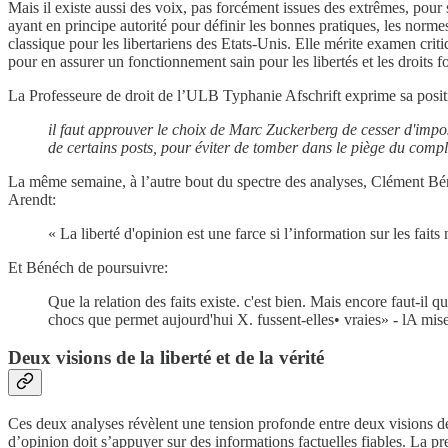
Mais il existe aussi des voix, pas forcément issues des extrêmes, pour 
ayant en principe autorité pour définir les bonnes pratiques, les norm
classique pour les libertariens des Etats-Unis. Elle mérite examen crit
pour en assurer un fonctionnement sain pour les libertés et les droits
La Professeure de droit de l’ULB Typhanie Afschrift exprime sa positi
il faut approuver le choix de Marc Zuckerberg de cesser d'impose
de certains posts, pour éviter de tomber dans le piège du compl
La même semaine, à l’autre bout du spectre des analyses, Clément Bénéc
Arendt:
« La liberté d'opinion est une farce si l’information sur les fait
Et Bénéch de poursuivre:
Que la relation des faits existe. c'est bien. Mais encore faut-il
chocs que permet aujourd'hui X. fussent-elles• vraies» - lA mise à 
Deux visions de la liberté et de la vérité
Ces deux analyses révèlent une tension profonde entre deux visions de l
d’opinion doit s’appuyer sur des informations factuelles fiables. La pr