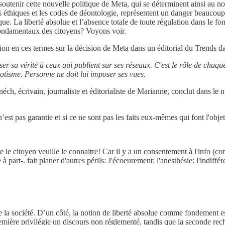
soutenir cette nouvelle politique de Meta, qui se déterminent ainsi au n
es éthiques et les codes de déontologie, représentent un danger beaucoup
ique. La liberté absolue et l’absence totale de toute régulation dans le f
 fondamentaux des citoyens? Voyons voir.
on en ces termes sur la décision de Meta dans un éditorial du Trends da
r sa vérité à ceux qui publient sur ses réseaux. C'est le rôle de chaque 
otisme. Personne ne doit lui imposer ses vues.
h, écrivain, journaliste et éditorialiste de Marianne, conclut dans le 
s n’est pas garantie et si ce ne sont pas les faits eux-mêmes qui font l'ob
 que le citoyen veuille le connaitre! Car il y a un consentement à l'info 
part-. fait planer d'autres périls: J'écoeurement: l'anesthésie: l'indiffér
a société. D’un côté, la notion de liberté absolue comme fondement essen
emière privilégie un discours non réglementé, tandis que la seconde rech