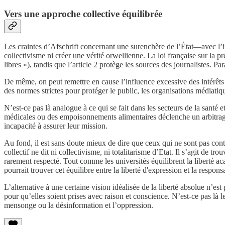
Vers une approche collective équilibrée
Les craintes d’Afschrift concernant une surenchère de l’État—avec l’imp
collectivisme ni créer une vérité orwellienne. La loi française sur la pre
libres »), tandis que l’article 2 protège les sources des journalistes. P
De même, on peut remettre en cause l’influence excessive des intérêts i
des normes strictes pour protéger le public, les organisations médiatiq
N’est-ce pas là analogue à ce qui se fait dans les secteurs de la sant
médicales ou des empoisonnements alimentaires déclenche un arbitrage de
incapacité à assurer leur mission.
Au fond, il est sans doute mieux de dire que ceux qui ne sont pas contr
collectif ne dit ni collectivisme, ni totalitarisme d’Etat. Il s’agit de
rarement respecté. Tout comme les universités équilibrent la liberté ac
pourrait trouver cet équilibre entre la liberté d'expression et la responsa
L’alternative à une certaine vision idéalisée de la liberté absolue n’
pour qu’elles soient prises avec raison et conscience. N’est-ce pas là 
mensonge ou la désinformation et l’oppression.